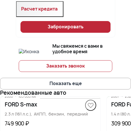
Расчет кредита
Забронировать
Мы свяжемся с вами в
удобное время
Заказать звонок
Показать еще
Рекомендованные авто
2008
·
183 000 км
2007
·
232
FORD S-max
FORD F
2.3 л (161 л.с.), АКПП, бензин, передний
1.4 л (80
749 900 ₽
309 900