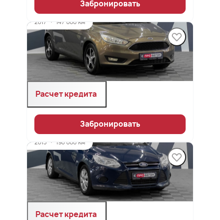
Забронировать
2017
·
147 000 км
FORD Focus
1.6 л (105 л.с.), МКПП, бензин, передний
1 149 900 ₽
Расчет кредита
Забронировать
2013
·
190 000 км
FORD Focus
1.6 л (125 л.с.), МКПП, бензин, передний
809 900 ₽
Расчет кредита