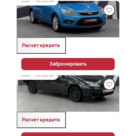
2008
·
194 000 км
FORD Focus
1.8 л (125 л.с.), МКПП, бензин, передний
499 900 ₽
Расчет кредита
Забронировать
2004
·
182 000 км
FORD Focus
1.8 л (115 л.с.), МКПП, бензин, передний
289 000 ₽
Расчет кредита