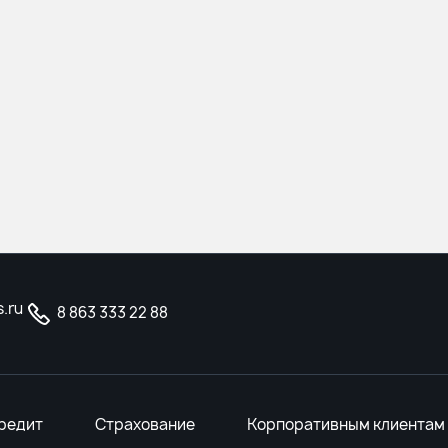
.ru
8 863 333 22 88
редит
Страхование
Корпоративным клиентам