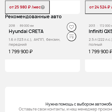
от 25 980 ₽
/мес
от 24 524 ₽
Рекомендованные авто
Забронировать
За
2018
·
89 000 км
2013
·
172 000 
Hyundai CRETA
Infiniti QX
1.6 л (123 л.с.), АКПП, бензин,
2.5 л (222 л.
передний
полный
1 799 900 ₽
1 799 900 
Забронировать
За
Нужна помощь с выбором автомоб
Оставьте свои контакты, и наш менеджер прокон