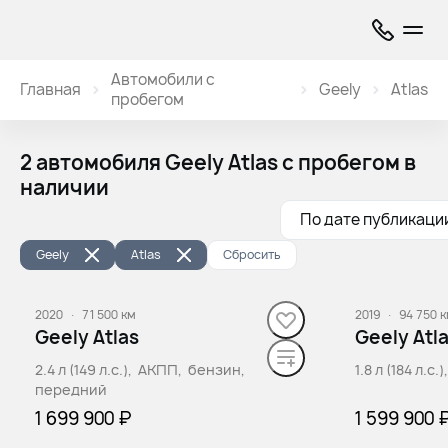
Автомобили с
Главная
Geely
Atlas
пробегом
2 автомобиля Geely Atlas с пробегом в
наличии
По дате публикаци
Geely
Atlas
Сбросить
2020
·
71 500 км
2019
·
94 750 
Geely Atlas
Geely Atl
2.4 л (149 л.с.), АКПП, бензин,
1.8 л (184 л.
передний
1 699 900 ₽
1 599 900 