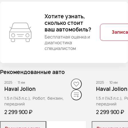
Хотите узнать,
сколько стоит
ваш автомобиль?
Записа
Бесплатная оценка и
диагностика
специалистом
Рекомендованные авто
2025
·
11 км
2025
·
10 км
Haval Jolion
Haval Jolion
1.5 л (143 л.с.), Робот, бензин,
1.5 л (143 л.с.)
передний
передний
2 299 900 ₽
2 299 900 ₽