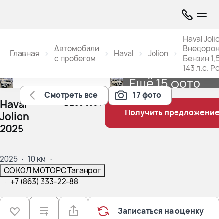
Haval Joli
Автомобили
Внедоро
Главная
Haval
Jolion
с пробегом
Бензин 1,5
143 л.с. Р
Ещё 15 фото
Смотреть все
17 фото
Haval
2 299 900 ₽
Получить предложени
Jolion
2025
2025
·
10 км
·
СОКОЛ МОТОРС Таганрог
·
+7 (863) 333-22-88
Записаться на оценку