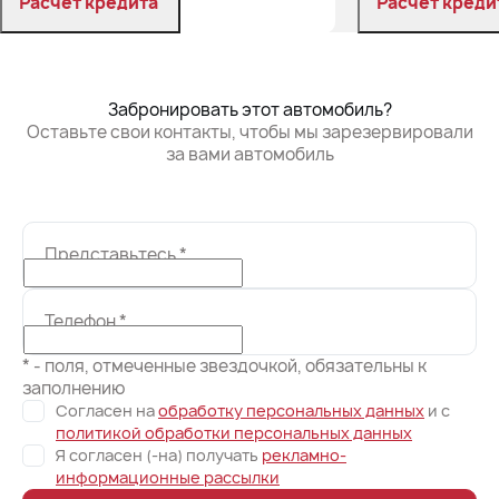
Расчет кредита
Расчет креди
Забронировать
Заб
Забронировать этот автомобиль?
Оставьте свои контакты, чтобы мы зарезервировали
за вами автомобиль
Представьтесь
*
Телефон
*
* - поля, отмеченные звездочкой, обязательны к
заполнению
Согласен на
обработку персональных данных
и c
политикой обработки персональных данных
Я согласен (-на) получать
рекламно-
информационные рассылки