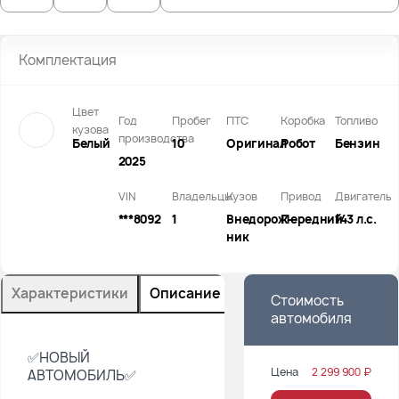
Комплектация
Цвет
Год
Пробег
ПТС
Коробка
Топливо
кузова
производства
Белый
10
Оригинал
Робот
Бензин
2025
VIN
Владельцы
Кузов
Привод
Двигатель
***8092
1
Внедорож­
Передний
143 л.с.
ник
Характеристики
Описание
Стоимость
автомобиля
✅HОВЫЙ
Цена
2 299 900 ₽
АBТOMОБИЛЬ✅